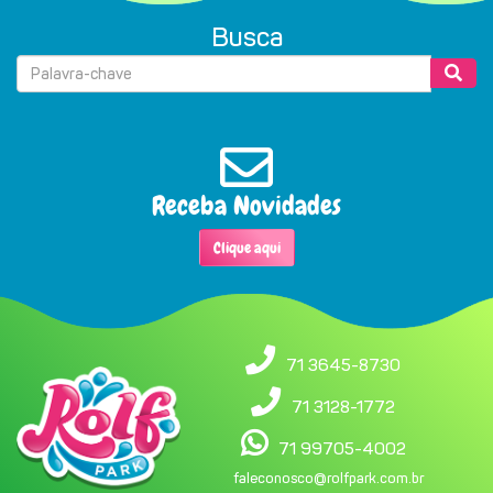
Busca
Receba Novidades
Clique aqui
71 3645-8730
71 3128-1772
71 99705-4002
faleconosco@rolfpark.com.br