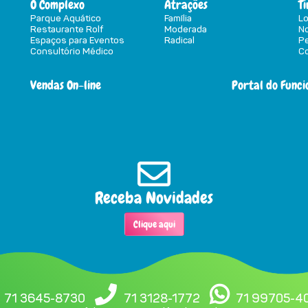
O Complexo
Atrações
T
Parque Aquático
Família
Lo
Restaurante Rolf
Moderada
N
Espaços para Eventos
Radical
P
Consultório Médico
Co
Vendas On-line
Portal do Funci
Receba Novidades
Clique aqui
71 3645-8730
71 3128-1772
71 99705-4