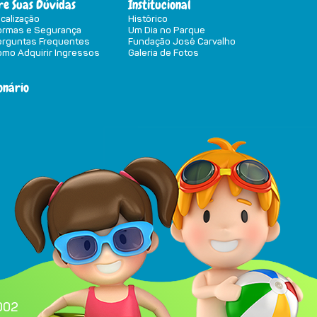
ire Suas Dúvidas
Institucional
calização
Histórico
ormas e Segurança
Um Dia no Parque
erguntas Frequentes
Fundação José Carvalho
mo Adquirir Ingressos
Galeria de Fotos
onário
002