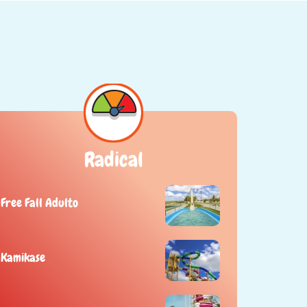
Radical
Free Fall Adulto
Kamikase