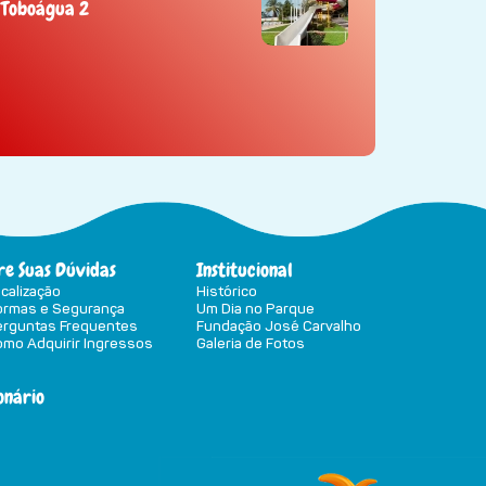
Toboágua 2
ire Suas Dúvidas
Institucional
calização
Histórico
ormas e Segurança
Um Dia no Parque
erguntas Frequentes
Fundação José Carvalho
mo Adquirir Ingressos
Galeria de Fotos
onário