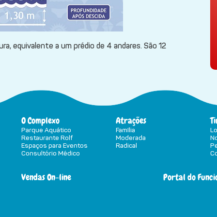
ura, equivalente a um prédio de 4 andares. São 12
O Complexo
Atrações
T
Parque Aquático
Família
Lo
Restaurante Rolf
Moderada
N
Espaços para Eventos
Radical
P
Consultório Médico
Co
Vendas On-line
Portal do Funci